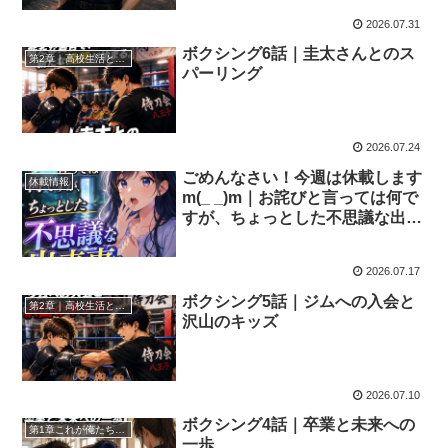
2026.07.31
ボクシング6話｜圭太さんとのス
第2章｜高校生活との両立
パーリング
2026.07.24
ごめんなさい！今週は休載します
休載情報
m(_ _)m｜お詫びと言っては何で
すが、ちょっとした不思議な出来
事をお話しします！
2026.07.17
ボクシング5話｜ジムへの入会と
第2章｜高校生活との両立
沢山のキッズ
2026.07.10
ボクシング4話｜卒業と未来への
第1章これが俺たちの喧嘩だ
一歩