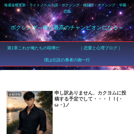
毎週金曜更新・ライトノベル小説・ボクシング・格闘技・ボクシング・学園・
恋愛
ボクシング～俺が最高のチャンピオンになる～
第1章これが俺たちの喧嘩だ
｜恋愛と心理ブログ｜
僕は伝説の勇者の御一行
申し訳ありません、カクヨムに投
休載情報
稿する予定でして・・・！！(・
ω・)ノ